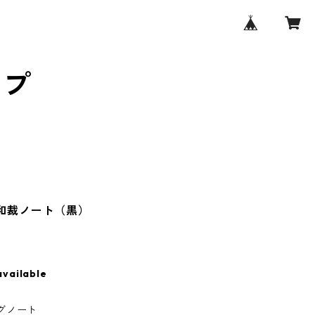
ップ
ル和裁ノート（黒）
available
ングノート