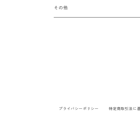
その他
有松絞りの浴衣_子ども用
プライバシーポリシー
特定商取引法に