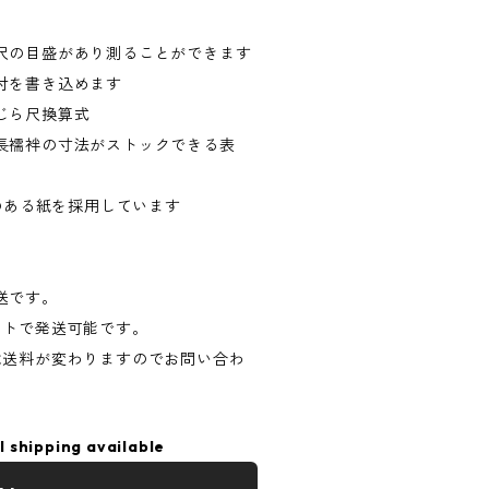
尺の目盛があり測ることができます
付を書き込めます
じら尺換算式
長襦袢の寸法がストックできる表
みのある紙を採用しています
送です。
イトで発送可能です。
は送料が変わりますのでお問い合わ
l shipping available