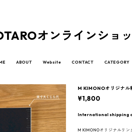
OTAROオンラインショ
ME
ABOUT
Website
CONTACT
CATEGORY
M KIMONOオリジナ
¥1,800
International shipping 
M KIMONOオリジナルリ