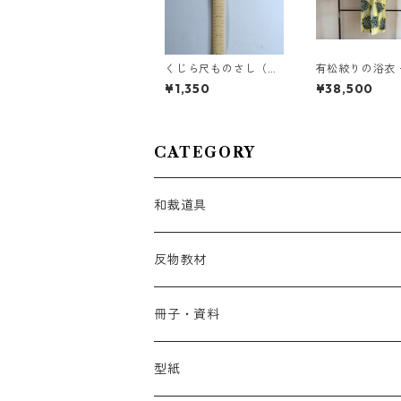
くじら尺ものさし（両
有松絞りの浴衣
目） 二尺
no.5112
¥1,350
¥38,500
CATEGORY
和裁道具
反物教材
冊子・資料
型紙