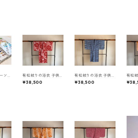
パーソナ
有松絞りの浴衣 子供用
有松絞りの浴衣 子供用
有松絞
ン別 色
no.5117
no.5100
no.51
¥38,500
¥38,500
¥38,