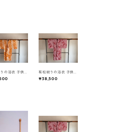
りの浴衣 子供用
有松絞りの浴衣 子供用
02
no.5104
500
¥38,500