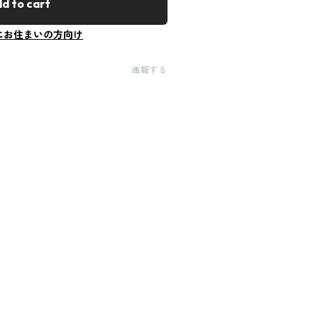
d to cart
にお住まいの方向け
通報する