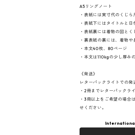
A5リングノート
・表紙には実寸代のくじら
・表紙下にはタイトルと日
・表紙裏には着物の図とく
・裏表紙の裏には、着物や
・本文40枚、80ページ
・本文は110kgの少し厚
《発送》
レターパックライトでの発
・2冊までレターパックラ
・3冊以上をご希望の場合
せください。
Internationa