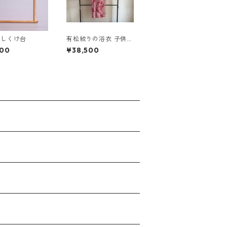
返しくけ台
有松絞りの浴衣 子供用
no.5104
600
¥38,500