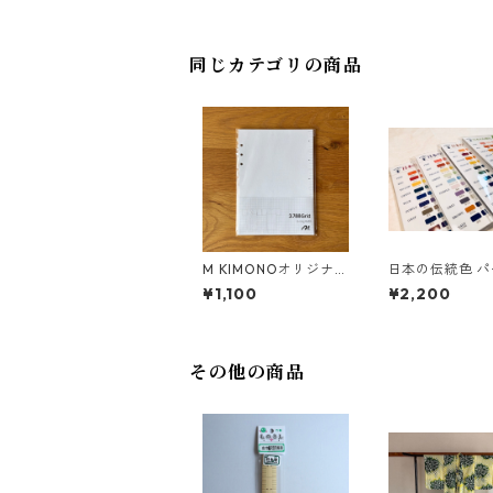
同じカテゴリの商品
M KIMONOオリジナル
日本の伝統色 
システム手帳6穴用リ
ルカラーシーズ
¥1,100
¥2,200
フィル
見本
その他の商品