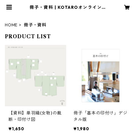
冊子・資料 | KOTAROオンラインシ
ョップ
HOME
冊子・資料
PRODUCT LIST
【資料】単羽織(女物)の裁
冊子「基本の印付け」デジ
断・印付け図
タル版
¥1,650
¥1,980