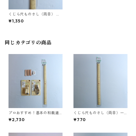
くじら尺ものさし（両目） 二
尺
¥1,350
同じカテゴリの商品
プロおすすめ！基本の和裁道
くじら尺ものさし（両目）一
具セット
尺
¥2,730
¥770