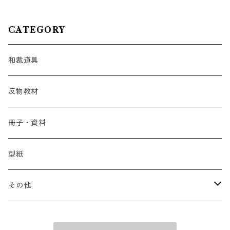
CATEGORY
和裁道具
反物教材
冊子・資料
型紙
その他
有松絞りの浴衣_子ども用