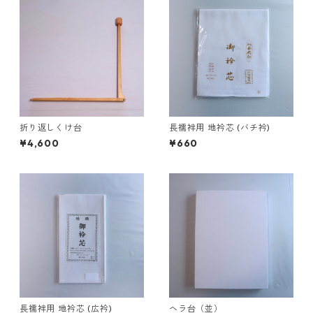
折り返しくけ台
長襦袢用 地衿芯 (バチ衿)
¥4,600
¥660
長襦袢用 地衿芯 (広衿)
ヘラ台（並）