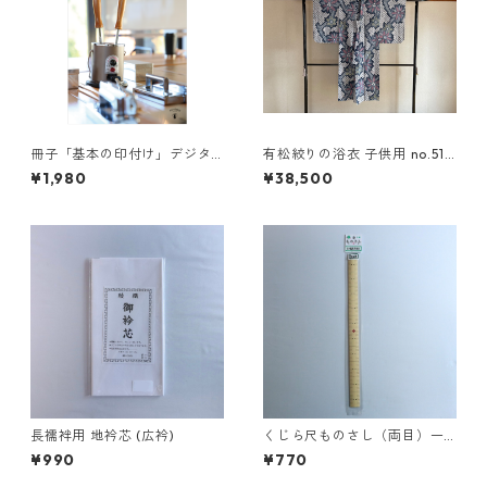
冊子「基本の印付け」デジタ
有松絞りの浴衣 子供用 no.511
ル版
5
¥1,980
¥38,500
長襦袢用 地衿芯 (広衿)
くじら尺ものさし（両目）一
尺
¥990
¥770