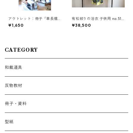
アウトレット：冊子「単長襦
有松絞りの浴衣 子供用 no.511
袢の印付け」A5サイズ
2
¥1,650
¥38,500
CATEGORY
和裁道具
反物教材
冊子・資料
型紙