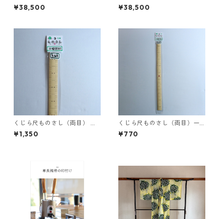
7
2
¥38,500
¥38,500
くじら尺ものさし（両目） 二
くじら尺ものさし（両目）一
尺
尺
¥1,350
¥770