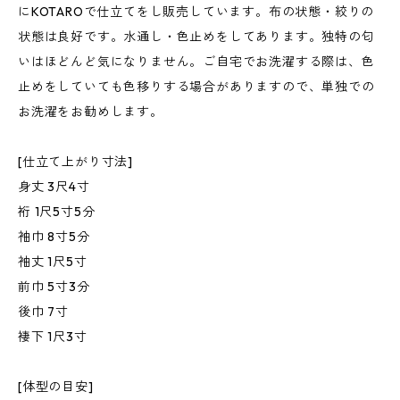
にKOTAROで仕立てをし販売しています。布の状態・絞りの
状態は良好です。水通し・色止めをしてあります。独特の匂
いはほどんど気になりません。ご自宅でお洗濯する際は、色
止めをしていても色移りする場合がありますので、単独での
お洗濯をお勧めします。
[仕立て上がり寸法]
身丈 3尺4寸
裄 1尺5寸5分
袖巾 8寸5分
袖丈 1尺5寸
前巾 5寸3分
後巾 7寸
褄下 1尺3寸
[体型の目安]